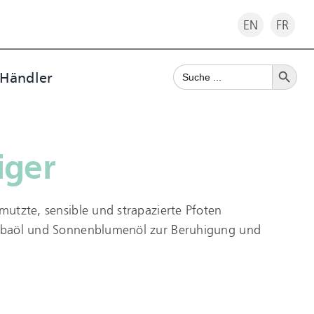
EN
FR
Search Button
Search
 Händler
for:
iger
hmutzte, sensible und strapazierte Pfoten
jobaöl und Sonnenblumenöl zur Beruhigung und