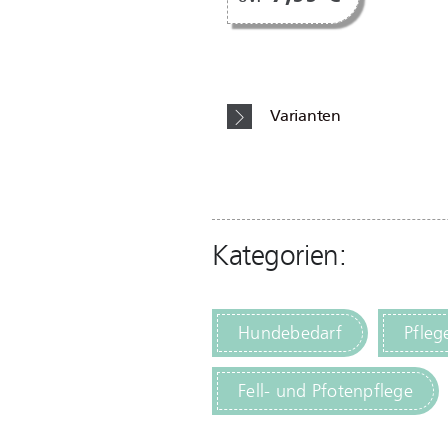
Varianten
Kategorien:
Hundebedarf
Pfleg
Fell- und Pfotenpflege