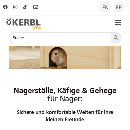
Zum
EN
FR
Inhalt
springen
Toggl
Search Button
Navig
Search
Startseite
for:
Produkte
Ratgeber
Nagerställe, Käfige & Gehege
Unternehmen
für Nager:
Sichere und komfortable Welten für Ihre
Für Händler
kleinen Freunde