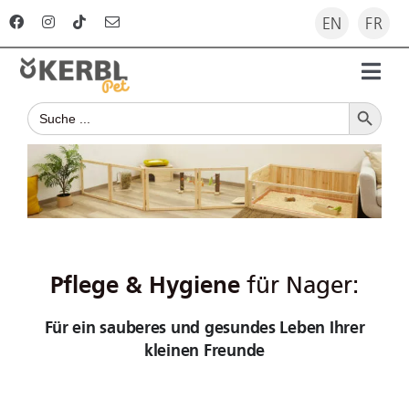
Zum
EN
FR
Inhalt
springen
Toggl
Search Button
Navig
Search
Startseite
for:
Produkte
Ratgeber
Pflege & Hygiene
für Nager:
Unternehmen
Für ein sauberes und gesundes Leben Ihrer
kleinen Freunde
Für Händler