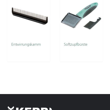
Entwirrungskamm
Softzupfbürste