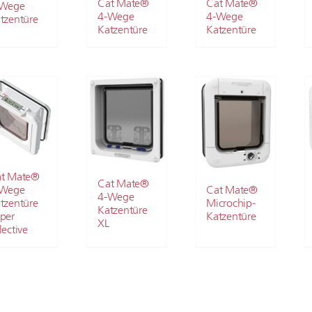
Cat Mate®
Cat Mate®
-Wege
4-Wege
4-Wege
tzentüre
Katzentüre
Katzentüre
t Mate®
Cat Mate®
-Wege
Cat Mate®
4-Wege
tzentüre
Microchip-
Katzentüre
per
Katzentüre
XL
lective