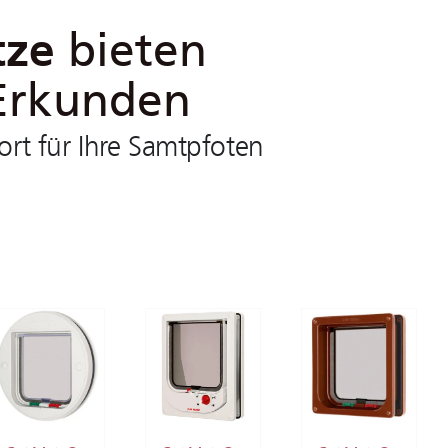
tze
bieten
 Erkunden
t für Ihre Samtpfoten