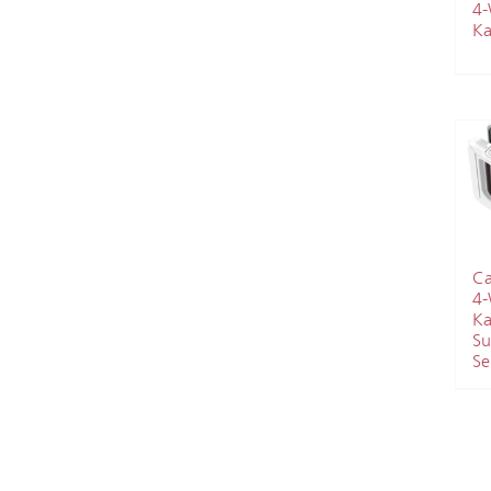
4
Ka
Ca
4
Ka
Su
Se