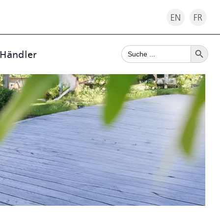
EN
FR
Search Button
Search
 Händler
for: