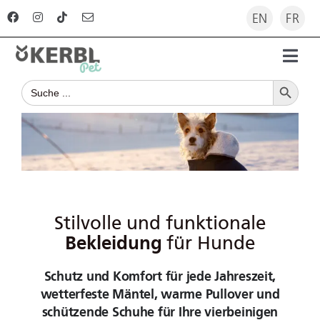
Zum
EN
FR
Inhalt
springen
Toggl
Search Button
Navig
Search
Startseite
for:
Produkte
Ratgeber
Stilvolle und funktionale
Unternehmen
Bekleidung
für Hunde
Schutz und Komfort für jede Jahreszeit,
Für Händler
wetterfeste Mäntel, warme Pullover und
schützende Schuhe für Ihre vierbeinigen