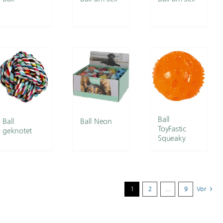
Ball
Ball
Ball Neon
ToyFastic
geknotet
Squeaky
1
2
…
9
Vor