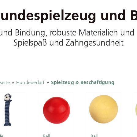
undespielzeug und B
und Bindung, robuste Materialien und v
Spielspaß und Zahngesundheit
»
»
seite
Hundebedarf
Spielzeug & Beschäftigung
fe
Ball
Ball