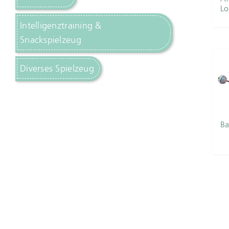
Lo
Intelligenztraining &
Snackspielzeug
Diverses Spielzeug
Ba