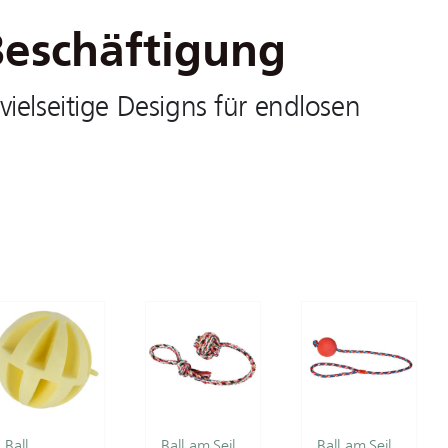
eschäftigung
ielseitige Designs für endlosen
Ball
Ball am Seil
Ball am Seil