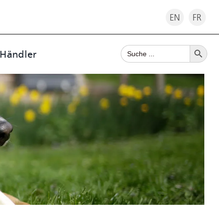
EN
FR
Search Button
Search
 Händler
for: