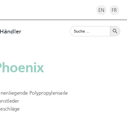
EN
FR
Search Button
Search
 Händler
for:
Phoenix
nnenliegende Polypropylenseile
unstleder
Beschläge