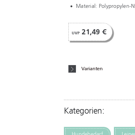
Material: Polypropylen-N
21,49 €
UVP
Varianten
Kategorien:
Hundebedarf
Leine