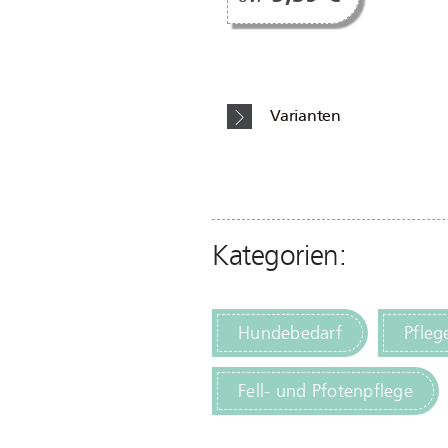
Varianten
Kategorien:
Hundebedarf
Pfleg
Fell- und Pfotenpflege