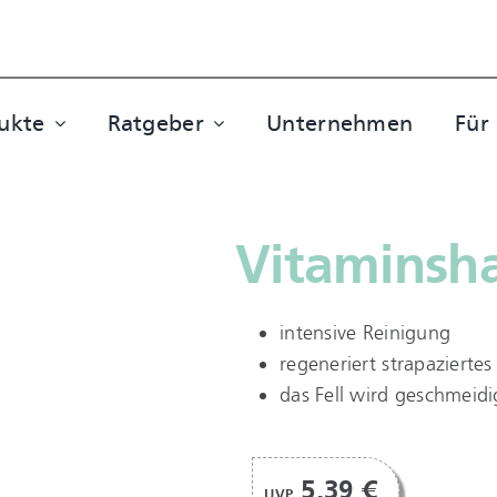
ukte
Ratgeber
Unternehmen
Für
Vitamins
intensive Reinigung
regeneriert strapaziertes 
das Fell wird geschmeid
5,39 €
UVP