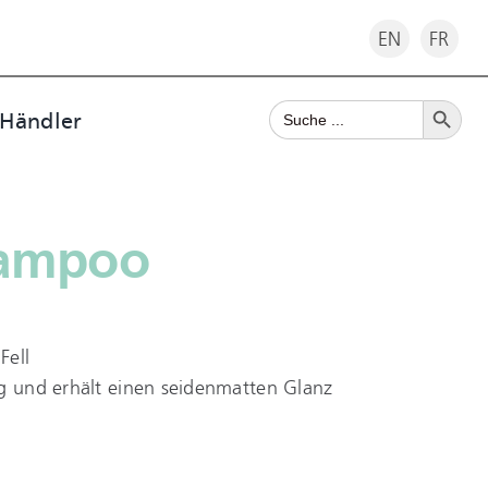
EN
FR
Search Button
Search
 Händler
for:
hampoo
Fell
ig und erhält einen seidenmatten Glanz