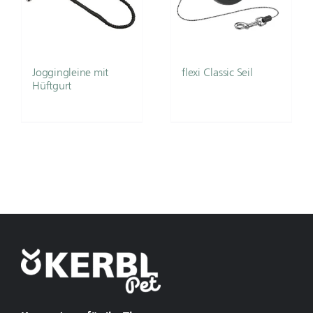
Joggingleine mit
flexi Classic Seil
Hüftgurt