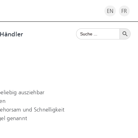
EN
FR
Search Button
Search
 Händler
for:
eliebig ausziehbar
ren
Gehorsam und Schnelligkeit
gel genannt