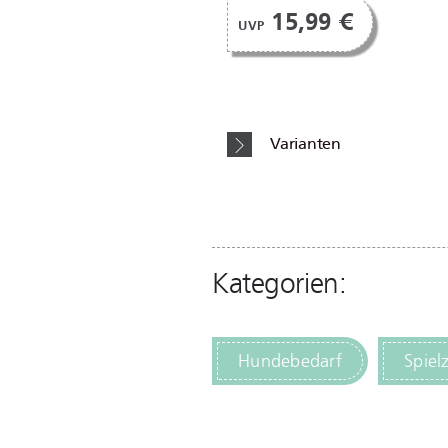
15,99 €
UVP
Varianten
Kategorien:
Hundebedarf
Spiel