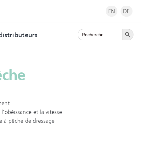
EN
DE
Search Button
Search
distributeurs
for:
êche
ment
 l'obéissance et la vitesse
e à pêche de dressage