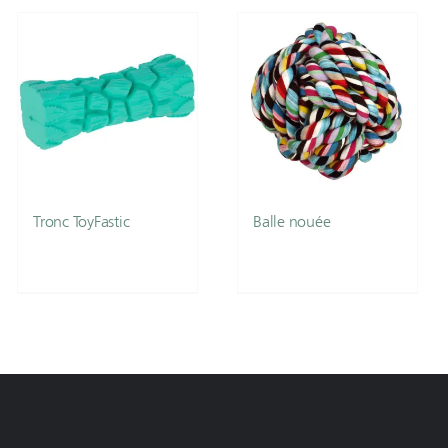
Tronc ToyFastic
Balle nouée