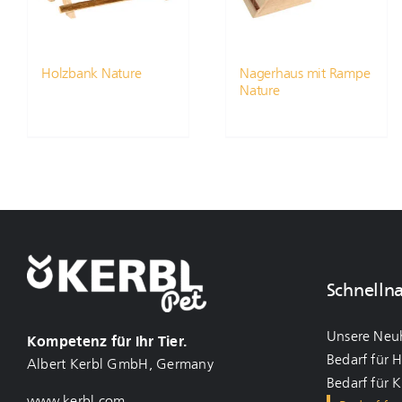
Holzbank Nature
Nagerhaus mit Rampe
Nature
Schnelln
Unsere Neu
Kompetenz für Ihr Tier.
Bedarf für 
Albert Kerbl GmbH, Germany
Bedarf für 
www.kerbl.com