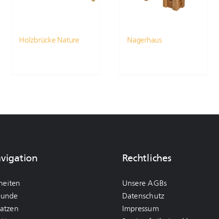
Holzbrücke Nature
Nagerhaus
avigation
Rechtliches
heiten
Unsere AGBs
Hunde
Datenschutz
Katzen
Impressum