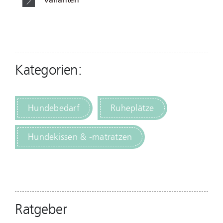
Kategorien:
Hundebedarf
Ruheplätze
Hundekissen & -matratzen
Ratgeber