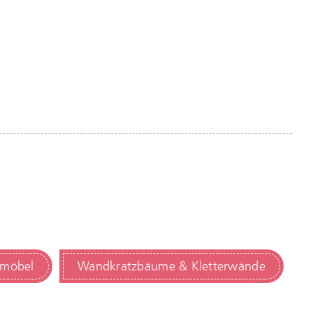
zmöbel
Wandkratzbäume & Kletterwände