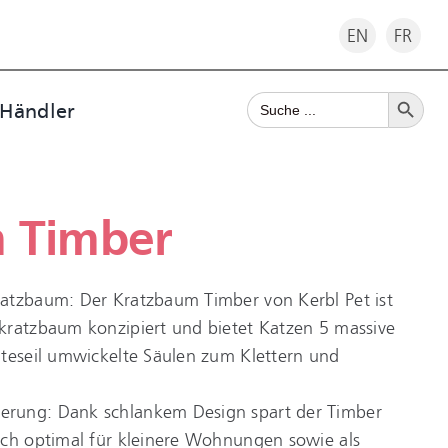
EN
FR
Search Button
Search
 Händler
for:
 Timber
atzbaum: Der Kratzbaum Timber von Kerbl Pet ist
kratzbaum konzipiert und bietet Katzen 5 massive
uteseil umwickelte Säulen zum Klettern und
rung: Dank schlankem Design spart der Timber
ich optimal für kleinere Wohnungen sowie als