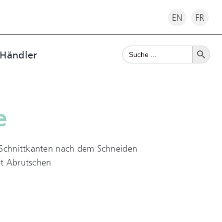
EN
FR
Search Button
Search
 Händler
for:
e
 Schnittkanten nach dem Schneiden
et Abrutschen