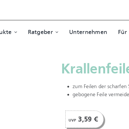
ukte
Ratgeber
Unternehmen
Für
Krallenfeil
zum Feilen der scharfen
gebogene Feile vermeid
3,59 €
UVP