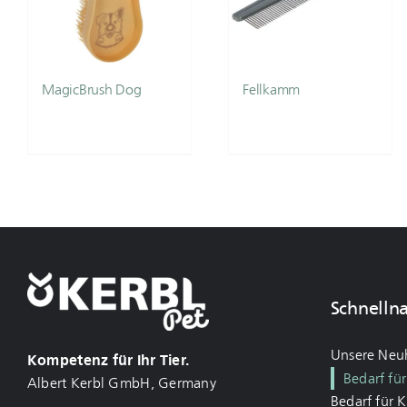
MagicBrush Dog
Fellkamm
Schnelln
Unsere Neu
Kompetenz für Ihr Tier.
Bedarf fü
Albert Kerbl GmbH, Germany
Bedarf für 