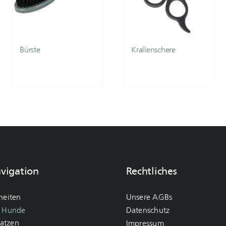
Bürste
Krallenschere
avigation
Rechtliches
heiten
Unsere AGBs
r Hunde
Datenschutz
Katzen
Impressum