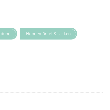
idung
Hundemäntel & Jacken