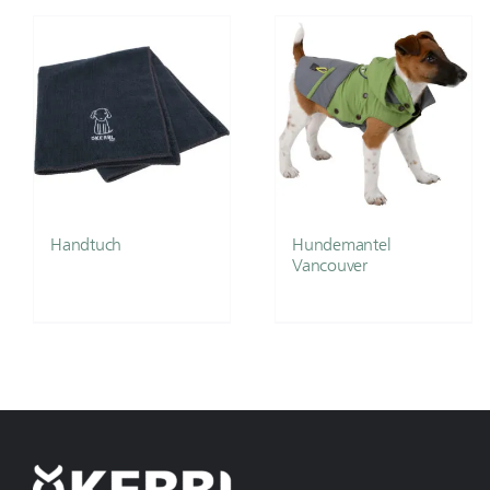
Handtuch
Hundemantel
Vancouver