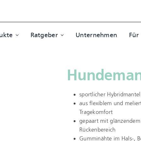
ukte
Ratgeber
Unternehmen
Für
Hundeman
sportlicher Hybridmantel
aus flexiblem und melie
Tragekomfort
gepaart mit glänzendem 
Rückenbereich
Gumminähte im Hals-, Be