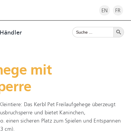
EN
FR
Search Button
Search
 Händler
for:
hege mit
perre
Kleintiere: Das Kerbl Pet Freilaufgehege überzeugt
Ausbruchsperre und bietet Kaninchen,
. einen sicheren Platz zum Spielen und Entspannen
 3 cm).