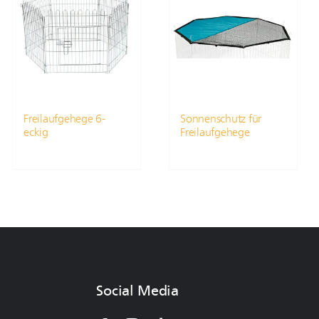
Freilaufgehege 6-
Sonnenschutz für
eckig
Freilaufgehege
Social Media