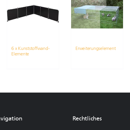
6 x Kunststoffwand-
Erweiterungselement
Elemente
avigation
Rechtliches