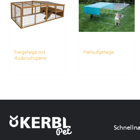
Freigehege mit
Freilaufgehege
Ausbruchsperre
Schnelln