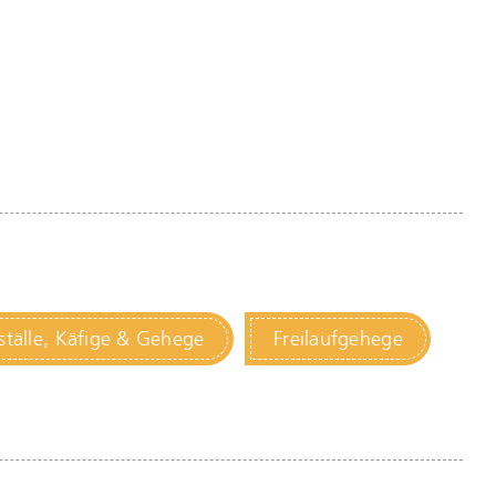
ställe, Käfige & Gehege
Freilaufgehege