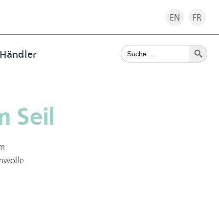
EN
FR
Search Button
Search
 Händler
for:
m Seil
cm
mwolle