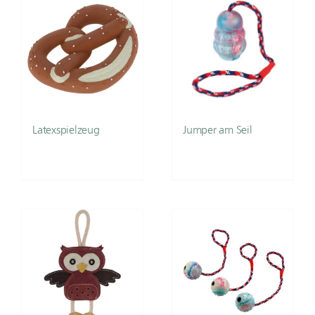
Latexspielzeug
Jumper am Seil