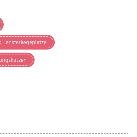
 Fensterliegeplätze
nungskatzen