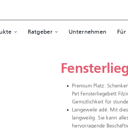
ukte
Ratgeber
Unternehmen
Für
Fensterlieg
Premium Platz: Schenken 
Pet Fensterliegebett Fil
Gemütlichkeit für stun
Langeweile adé: Mit dies
langweilig. Sie kann all
hervorragende Beschäftig