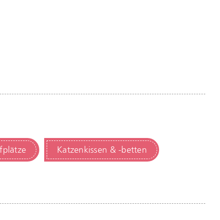
fplätze
Katzenkissen & -betten