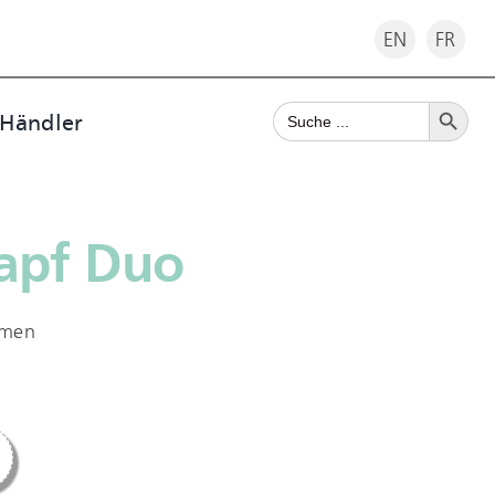
EN
FR
Search Button
Search
 Händler
for:
napf Duo
hmen