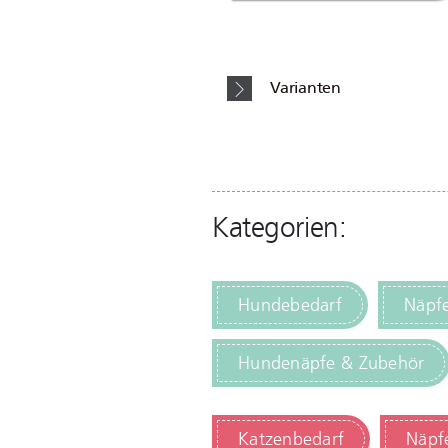
Varianten
Kategorien:
Hundebedarf
Näpf
Hundenäpfe & Zubehör
Katzenbedarf
Näpf