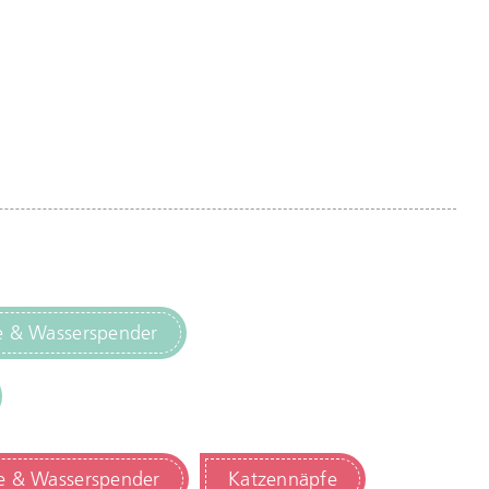
e & Wasserspender
e & Wasserspender
Katzennäpfe