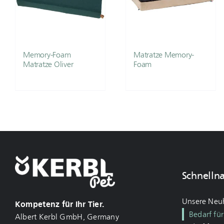
Memory-Foam
Matratze Memory-
Matratze Oliver
Foam
Schnelln
Unsere Neu
Kompetenz für Ihr Tier.
Bedarf fü
Albert Kerbl GmbH, Germany