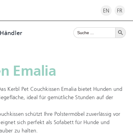
EN
FR
Search Button
Search
 Händler
for:
en Emalia
Das Kerbl Pet Couchkissen Emalia bietet Hunden und
iegefläche, ideal für gemütliche Stunden auf der
ouchkissen schützt Ihre Polstermöbel zuverlässig vor
eignet sich perfekt als Sofabett für Hunde und
auber zu halten.