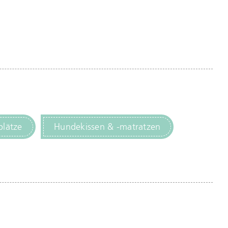
lätze
Hundekissen & -matratzen