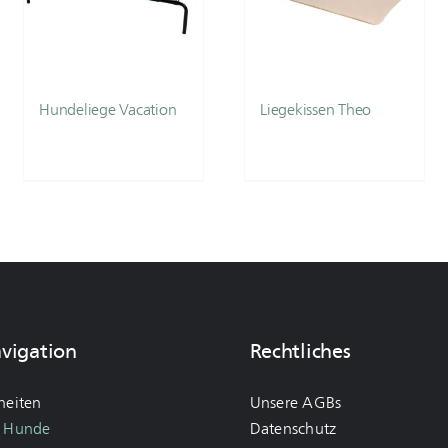
Hundeliege Vacation
Liegekissen Theo
avigation
Rechtliches
heiten
Unsere AGBs
r Hunde
Datenschutz