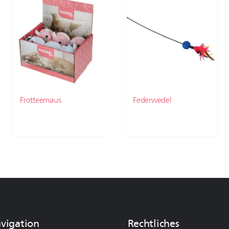
Frotteemaus
Federwedel
avigation
Rechtliches