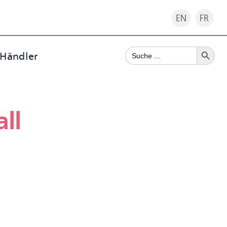
EN
FR
Search Button
Search
 Händler
for:
ll