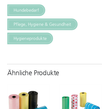
Hundebedarf
Pflege, Hygiene & Gesundheit
Hygieneprodukte
Ähnliche Produkte