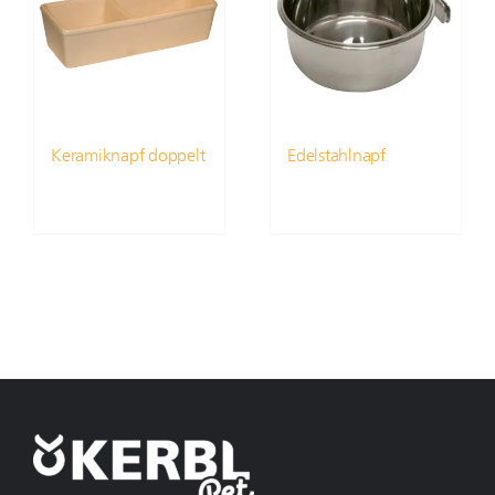
Keramiknapf doppelt
Edelstahlnapf