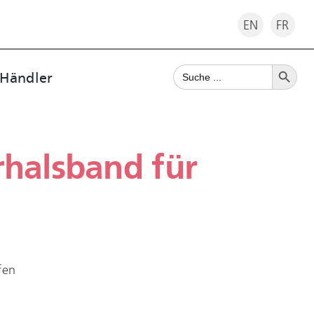
EN
FR
Search Button
Search
 Händler
for:
halsband für
fen