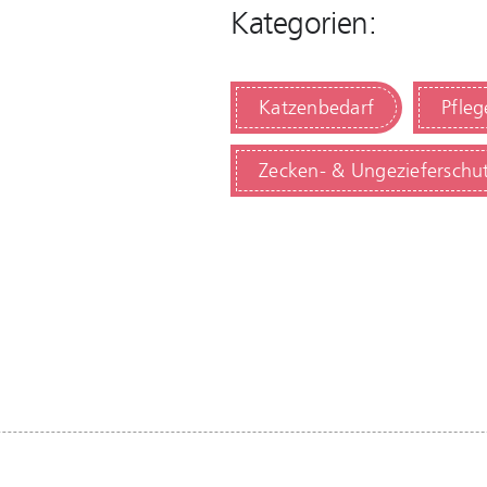
Kategorien:
Katzenbedarf
Pfle
Zecken- & Ungezieferschu