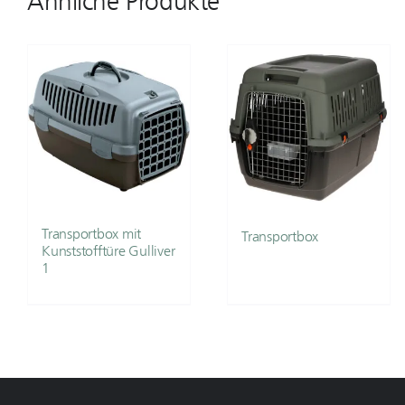
Ähnliche Produkte
Transportbox mit
Transportbox
Kunststofftüre Gulliver
1