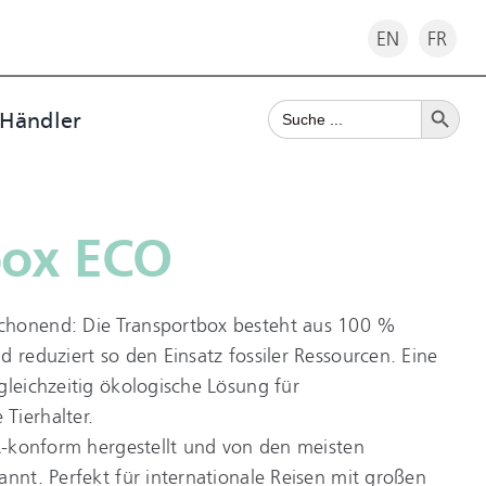
EN
FR
Search Button
Search
 Händler
for:
box ECO
chonend: Die Transportbox besteht aus 100 %
d reduziert so den Einsatz fossiler Ressourcen. Eine
gleichzeitig ökologische Lösung für
Tierhalter.
TA-konform hergestellt und von den meisten
annt. Perfekt für internationale Reisen mit großen