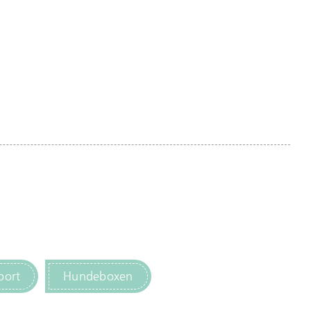
port
Hundeboxen