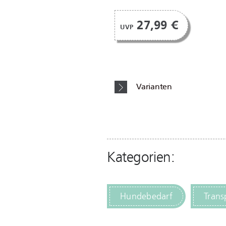
27,99 €
UVP
Varianten
Kategorien:
Hundebedarf
Trans