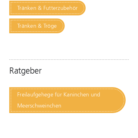
Tränken & Futterzubehör
Tränken & Tröge
Ratgeber
Freilaufgehege für Kaninchen und
Meerschweinchen