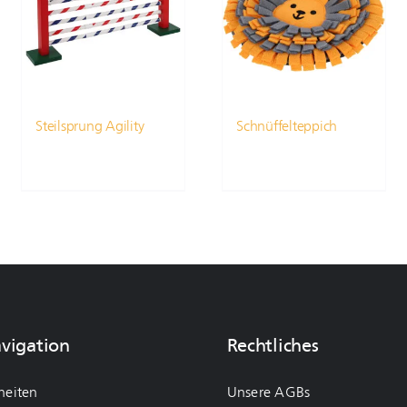
Steilsprung Agility
Schnüffelteppich
avigation
Rechtliches
heiten
Unsere AGBs