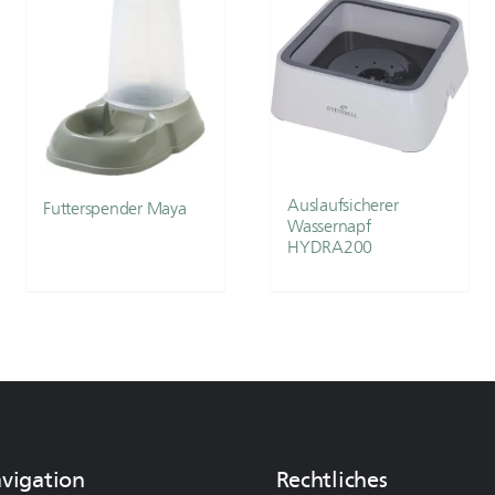
Auslaufsicherer
Futterspender Maya
Wassernapf
HYDRA200
avigation
Rechtliches