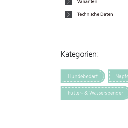
Varianten
Technische Daten
Kategorien:
Hundebedarf
Näpf
Futter- & Wasserspender