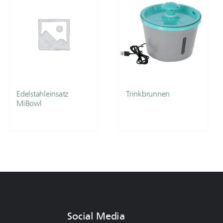
Edelstahleinsatz
Trinkbrunnen
MiBowl
Social Media