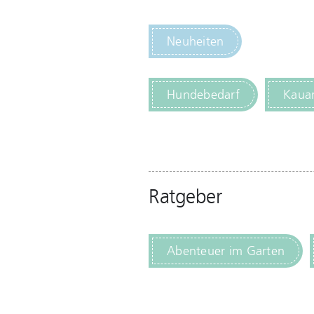
Neuheiten
Hundebedarf
Kauar
Ratgeber
Abenteuer im Garten