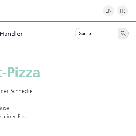
EN
FR
Search Button
Search
 Händler
for:
-Pizza
iner Schnecke
n
müse
m einer Pizza