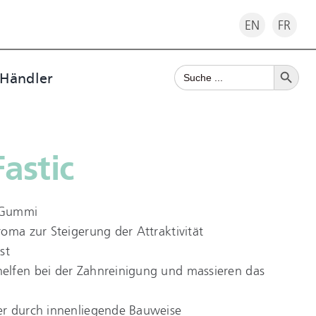
EN
FR
Search Button
Search
 Händler
for:
astic
 Gummi
oma zur Steigerung der Attraktivität
st
elfen bei der Zahnreinigung und massieren das
er durch innenliegende Bauweise