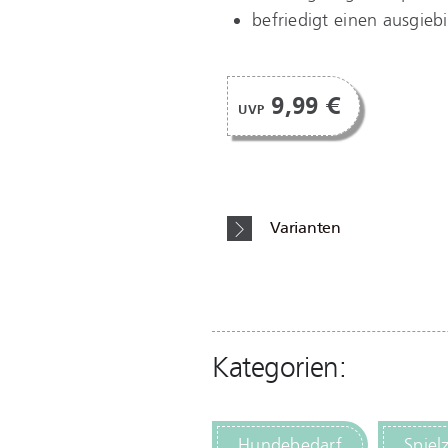
befriedigt einen ausgie
9,99 €
UVP
Varianten
Kategorien:
Hundebedarf
Spiel