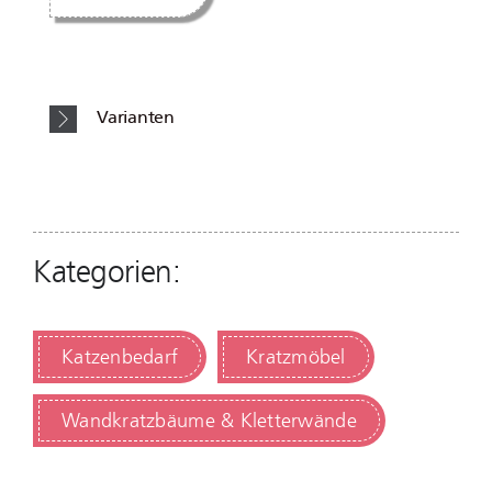
Varianten
Kategorien:
Katzenbedarf
Kratzmöbel
Wandkratzbäume & Kletterwände