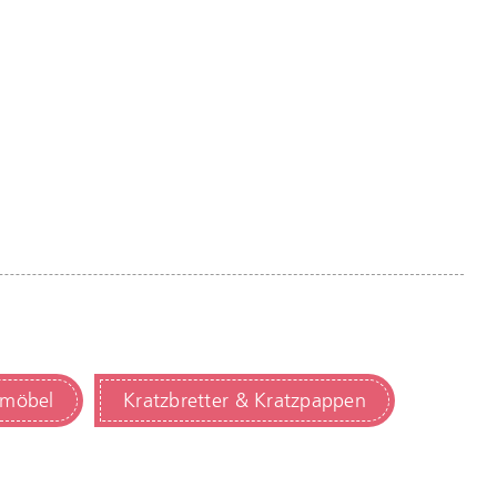
zmöbel
Kratzbretter & Kratzpappen