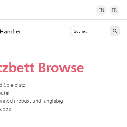
EN
FR
Search Button
Search
 Händler
for:
tzbett Browse
d Spielplatz
utel
dennoch robust und langlebig
pappe