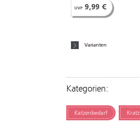
9,99 €
UVP
Varianten
Kategorien:
Katzenbedarf
Krat