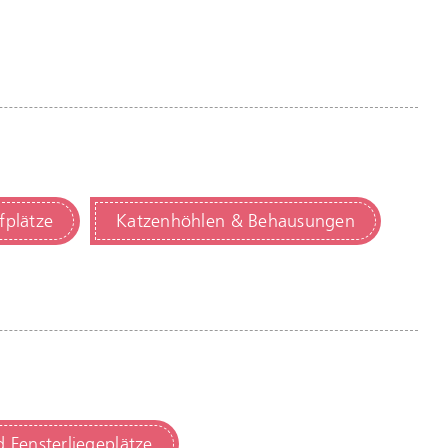
fplätze
Katzenhöhlen & Behausungen
 Fensterliegeplätze