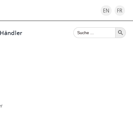
EN
FR
Search Button
Search
 Händler
for:
er