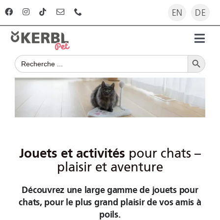
Skip
EN
DE
to
content
Toggl
Search Button
Navig
Search
Page d’accueil
for:
Boutique
Guide
Jouets et activités
pour chats –
Société
plaisir et aventure
Découvrez une large gamme de jouets pour
Pour les distributeurs
chats, pour le plus grand plaisir de vos amis à
poils.