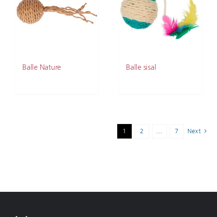
Balle Nature
Balle sisal
1
2
…
7
Next