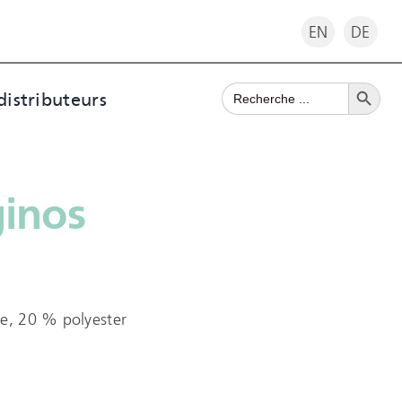
EN
DE
Search Button
Search
distributeurs
for:
ginos
ue, 20 % polyester