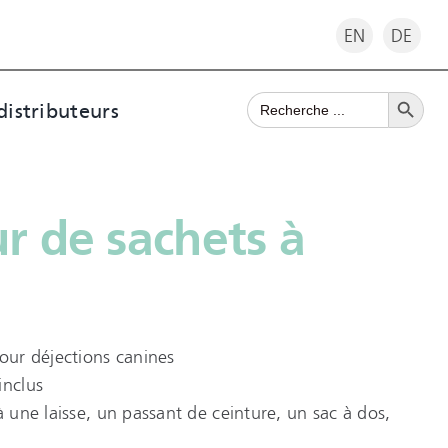
EN
DE
Search Button
Search
distributeurs
for:
ur de sachets à
pour déjections canines
inclus
à une laisse, un passant de ceinture, un sac à dos,