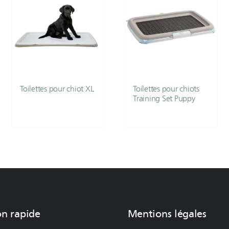
Toilettes pour chiot XL
Toilettes pour chiots
Training Set Puppy
on rapide
Mentions légales