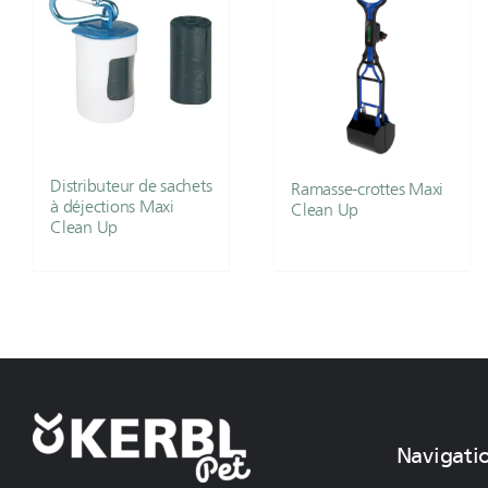
Distributeur de sachets
Ramasse-crottes Maxi
à déjections Maxi
Clean Up
Clean Up
Navigati