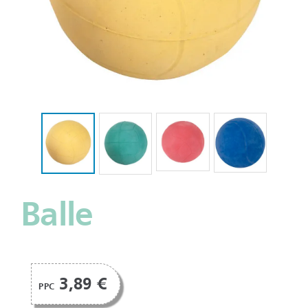
Balle
3,89 €
PPC