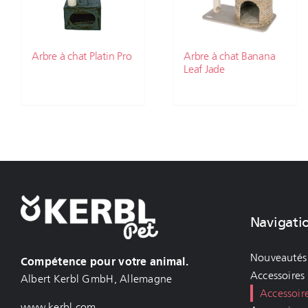
Arbre à chat Platin Pro
Arbre à chat Banana
Leaf Jade
Navigati
Nouveautés
Compétence pour votre animal.
Accessoires
Albert Kerbl GmbH, Allemagne
Accessoir
www.kerbl.com