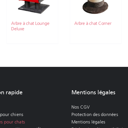
Arbre à chat Lounge
Arbre à chat Corner
Deluxe
on rapide
Mentions légales
Nos CGV
 pour chiens
Protection des données
es pour chats
Mentions légales