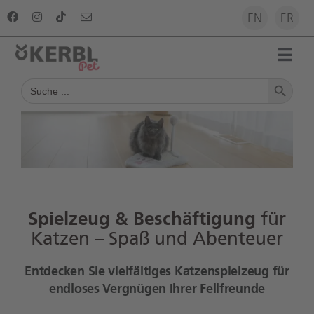
Zum
EN
FR
Inhalt
springen
Toggl
Search Button
Navig
Search
Startseite
for:
Produkte
Ratgeber
Spielzeug & Beschäftigung
für
Unternehmen
Katzen – Spaß und Abenteuer
Entdecken Sie vielfältiges Katzenspielzeug für
Für Händler
endloses Vergnügen Ihrer Fellfreunde